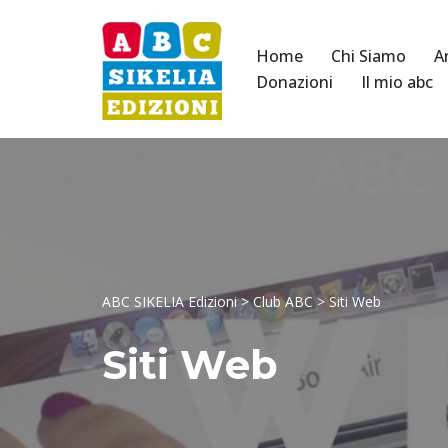
Vai
Home
Chi Siamo
A
al
Donazioni
Il mio abc
contenuto
ABC SIKELIA Edizioni
>
Club ABC
>
Siti Web
Siti Web