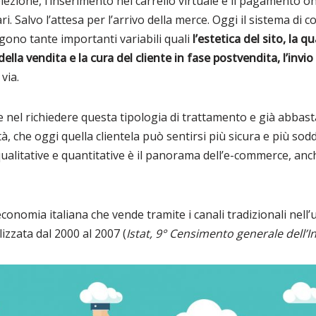
elezione, l’inserimento nel carrello virtuale e il pagamento 
ri. Salvo l’attesa per l’arrivo della merce. Oggi il sistema di
gono tante importanti variabili quali
l’estetica del sito, la q
della vendita e la cura del cliente in fase postvendita, l’invi
via.
 nel richiedere questa tipologia di trattamento e già abbasta
, che oggi quella clientela può sentirsi più sicura e più soddi
ualitative e quantitative è il panorama dell’e-commerce, anch
onomia italiana che vende tramite i canali tradizionali nell’u
alizzata dal 2000 al 2007 (
Istat,
9° Censimento generale dell’In