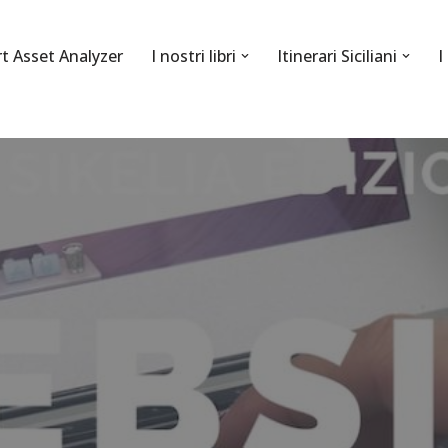
rt Asset Analyzer
I nostri libri
Itinerari Siciliani
I