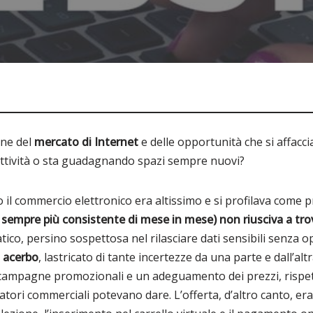
one del
mercato di Internet
e delle opportunità che si affacc
attività o sta guadagnando spazi sempre nuovi?
erso il commercio elettronico era altissimo e si profilava come 
va sempre più consistente di mese in mese) non riusciva a t
atico, persino sospettosa nel rilasciare dati sensibili senza
o acerbo
, lastricato di tante incertezze da una parte e dall’
 campagne promozionali e un adeguamento dei prezzi, rispett
atori commerciali potevano dare. L’offerta, d’altro canto, er