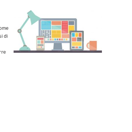
 come
i di
rre