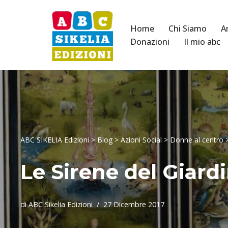
Vai
Home
Chi Siamo
A
al
Donazioni
Il mio abc
contenuto
ABC SIKELIA Edizioni
>
Blog
>
Azioni Social
>
Donne al centro
Le Sirene del Giardi
di
ABC Sikelia Edizioni
27 Dicembre 2017