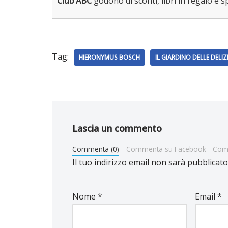
Club ABC
godono di sconti, libri in regalo e s
Tag:
HIERONYMUS BOSCH
IL GIARDINO DELLE DELIZ
Lascia un commento
Commenta (0)
Commenta su Facebook
Com
Il tuo indirizzo email non sarà pubblicato
Nome
*
Email
*