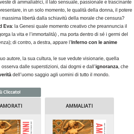
veste di ammaliatrici, il lato sensuale, passionale e trascinante
resentare, in un solo momento, le qualità della donna, il potere
o di massima libertà dalla schiavitù della morale che censura?
d Eva
: la Genesi quale momento creativo che preannuncia il
orga la vita e l’immortalità) , ma porta dentro di sé i germi del
nza); di contro, a destra, appare l’
Inferno con le anime
suo autore, la sua cultura, le sue vedute visionarie, quella
i osserva dalle superstizioni, dai dogmi e dall’
ignoranza
, che
verità
dell’uomo saggio agli uomini di tutto il mondo.
iù Cliccato!
AMORATI
AMMALIATI