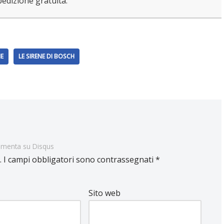
pedizione gratuita.
IE
LE SIRENE DI BOSCH
menta su Disqus
.
I campi obbligatori sono contrassegnati
*
Sito web