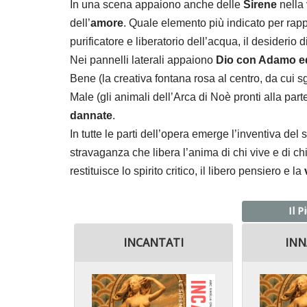
In una scena appaiono anche delle
Sirene
nella 
dell’
amore
. Quale elemento più indicato per rapp
purificatore e liberatorio dell’acqua, il desideri
Nei pannelli laterali appaiono
Dio con Adamo e
Bene (la creativa fontana rosa al centro, da cui sg
Male (gli animali dell’Arca di Noè pronti alla parte
dannate
.
In tutte le parti dell’opera emerge l’inventiva del 
stravaganza che libera l’anima di chi vive e di ch
restituisce lo spirito critico, il libero pensiero e la
Il P
INCANTATI
INN