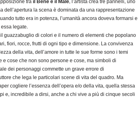
apposizione tra
il Bene e il Male
, l’artista crea tre pannelli, uno
Prima dell’apertura la scena è dominata da una rappresentazione
ando tutto era in potenza, l’umanità ancora doveva formarsi e
d essa legate.
a il guazzabuglio di colori e il numero di elementi che popolano
 fiori, rocce, frutti di ogni tipo e dimensione. La convivenza
lezza della vita, dell’amore in tutte le sue forme sono i temi
one e cose che non sono persone e cose, ma simboli di
rnale dei personaggi commette un grave errore di
uttore che lega le particolari scene di vita del quadro. Ma
aper cogliere l’essenza dell’opera e/o della vita, quella stessa
 e, incredibile a dirsi, anche a chi vive a più di cinque secoli