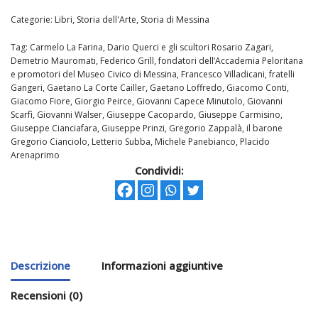
Categorie:
Libri
,
Storia dell'Arte
,
Storia di Messina
Tag:
Carmelo La Farina
,
Dario Querci e gli scultori Rosario Zagari
,
Demetrio Mauromati
,
Federico Grill
,
fondatori dell’Accademia Peloritana
e promotori del Museo Civico di Messina
,
Francesco Villadicani
,
fratelli
Gangeri
,
Gaetano La Corte Cailler
,
Gaetano Loffredo
,
Giacomo Conti
,
Giacomo Fiore
,
Giorgio Peirce
,
Giovanni Capece Minutolo
,
Giovanni
Scarfì
,
Giovanni Walser
,
Giuseppe Cacopardo
,
Giuseppe Carmisino
,
Giuseppe Cianciafara
,
Giuseppe Prinzi
,
Gregorio Zappalà
,
il barone
Gregorio Cianciolo
,
Letterio Subba
,
Michele Panebianco
,
Placido
Arenaprimo
Condividi:
Descrizione
Informazioni aggiuntive
Recensioni (0)