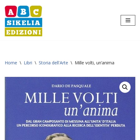
Vai
al
contenuto
Home
\
Libri
\
Storia dell'Arte
\
Mille volti, un’anima