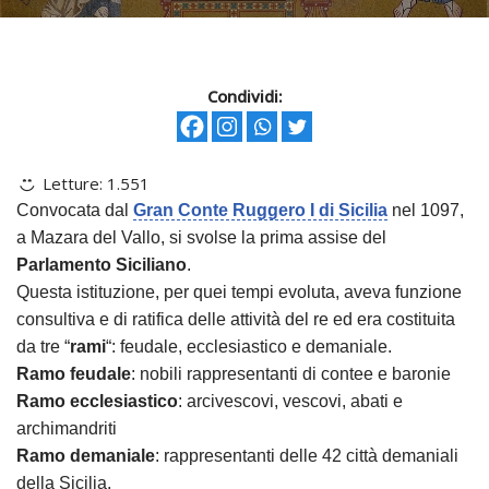
Condividi:
Letture:
1.551
Convocata dal
Gran Conte Ruggero I di Sicilia
nel 1097,
a Mazara del Vallo, si svolse la prima assise del
Parlamento Siciliano
.
Questa istituzione, per quei tempi evoluta, aveva funzione
consultiva e di ratifica delle attività del re ed era costituita
da tre “
rami
“: feudale, ecclesiastico e demaniale.
Ramo feudale
: nobili rappresentanti di contee e baronie
Ramo ecclesiastico
: arcivescovi, vescovi, abati e
archimandriti
Ramo demaniale
: rappresentanti delle 42 città demaniali
della Sicilia.