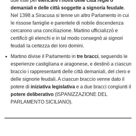
due liste per
elencare i nomi delle città regie o
demaniali
e delle città soggette a signoria feudale
.
Nel 1398 a Siracusa si tenne un altro Parlamento in cui
le rissose famiglie e parentele di nobile discendenza
cercarono una conciliazione. Martino ufficializzò e
certificò gli elenchi e in tal modo consegnò ai signori
feudali la certezza dei loro domini.
Martino divise il Parlamento in
tre bracci
, seguendo le
esperienze castigliana e aragonese, e destinò a ciascun
braccio i rappresentanti delle città demaniali, del clero e
delle signorie feudali. A ciascun braccio venne dato il
potere di
iniziativa legislativa
e a due bracci congiunti il
potere deliberativo
(ISPANIZZAZIONE DEL
PARLAMENTO SICILIANO).