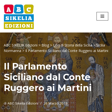
Vai
al
contenuto
ABC SIKELIA Edizioni
>
Blog
>
Libri di Storia della Sicilia
>
Sicilia
Normanna
>
Il Parlamento Siciliano dal Conte Ruggero ai Martini
Il Parlamento
Siciliano dal Conte
Ruggero ai Martini
di
ABC Sikelia Edizioni
26 Marzo 2019